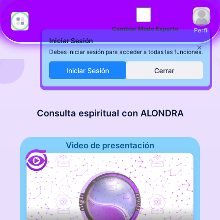
Cambiar Modo Experto
Perfil
Iniciar Sesión
×
Debes iniciar sesión para acceder a todas las funciones.
Iniciar Sesión
Cerrar
Consulta espiritual con ALONDRA
Video de presentación