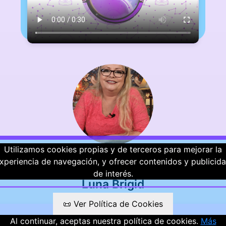
Utilizamos cookies propias y de terceros para mejorar la
xperiencia de navegación, y ofrecer contenidos y publicid
⭐
⭐
⭐
⭐
⭐
de interés.
Luna Brigid
📜 Ver Política de Cookies
Valoraciones
Al continuar, aceptas nuestra política de cookies.
Más